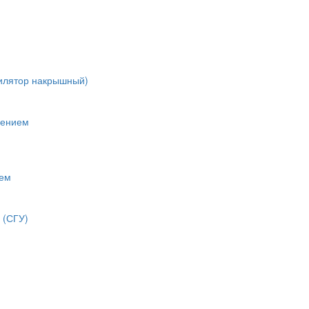
тилятор накрышный)
лением
нем
 (СГУ)