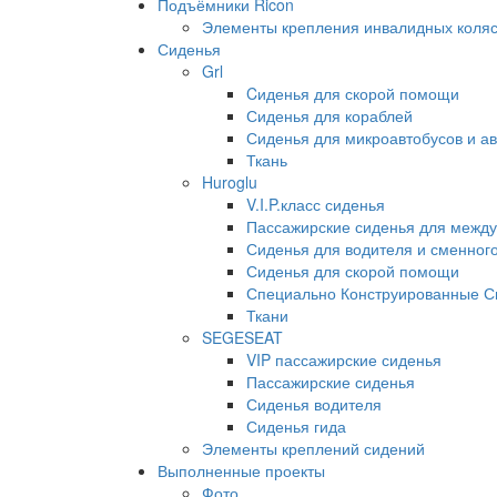
Подъёмники Ricon
Элементы крепления инвалидных коляс
Сиденья
Grl
Cиденья для скорой помощи
Сиденья для кораблей
Сиденья для микроавтобусов и ав
Ткань
Huroglu
V.I.P.класс сиденья
Пассажирские сиденья для между
Сиденья для водителя и сменног
Сиденья для скорой помощи
Специально Конструированные С
Ткани
SEGESEAT
VIP пассажирские сиденья
Пассажирские сиденья
Сиденья водителя
Сиденья гида
Элементы креплений сидений
Выполненные проекты
Фото