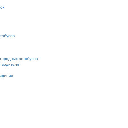
ок
тобусов
городных автобусов
о водителя
идения