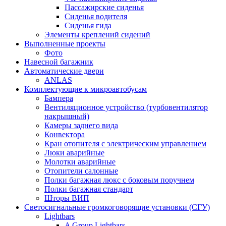
Пассажирские сиденья
Сиденья водителя
Сиденья гида
Элементы креплений сидений
Выполненные проекты
Фото
Навесной багажник
Автоматические двери
ANLAS
Комплектующие к микроавтобусам
Бампера
Вентиляционное устройство (турбовентилятор
накрышный)
Камеры заднего вида
Конвектора
Кран отопителя с электрическим управлением
Люки аварийные
Молотки аварийные
Отопители салонные
Полки багажная люкс с боковым поручнем
Полки багажная стандарт
Шторы ВИП
Светосигнальные громкоговорящие установки (СГУ)
Lightbars
A Group Lightbars