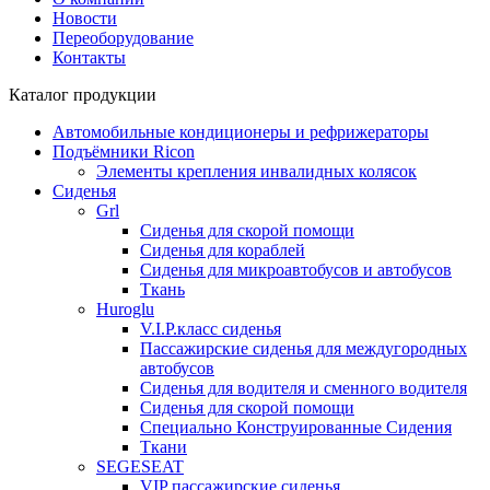
Новости
Переоборудование
Контакты
Каталог продукции
Автомобильные кондиционеры и рефрижераторы
Подъёмники Ricon
Элементы крепления инвалидных колясок
Сиденья
Grl
Cиденья для скорой помощи
Сиденья для кораблей
Сиденья для микроавтобусов и автобусов
Ткань
Huroglu
V.I.P.класс сиденья
Пассажирские сиденья для междугородных
автобусов
Сиденья для водителя и сменного водителя
Сиденья для скорой помощи
Специально Конструированные Сидения
Ткани
SEGESEAT
VIP пассажирские сиденья