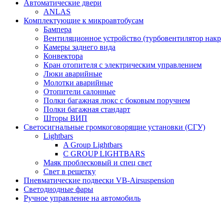
Автоматические двери
ANLAS
Комплектующие к микроавтобусам
Бампера
Вентиляционное устройство (турбовентилятор на
Камеры заднего вида
Конвектора
Кран отопителя с электрическим управлением
Люки аварийные
Молотки аварийные
Отопители салонные
Полки багажная люкс с боковым поручнем
Полки багажная стандарт
Шторы ВИП
Светосигнальные громкоговорящие установки (СГУ)
Lightbars
A Group Lightbars
C GROUP LIGHTBARS
Маяк проблесковый и спец свет
Свет в решетку
Пневматические подвески VB-Airsuspension
Светодиодные фары
Ручное управление на автомобиль