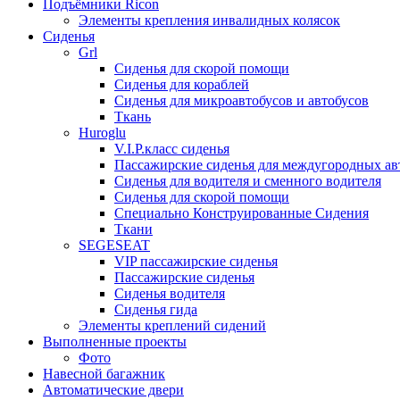
Подъёмники Ricon
Элементы крепления инвалидных колясок
Сиденья
Grl
Cиденья для скорой помощи
Сиденья для кораблей
Сиденья для микроавтобусов и автобусов
Ткань
Huroglu
V.I.P.класс сиденья
Пассажирские сиденья для междугородных ав
Сиденья для водителя и сменного водителя
Сиденья для скорой помощи
Специально Конструированные Сидения
Ткани
SEGESEAT
VIP пассажирские сиденья
Пассажирские сиденья
Сиденья водителя
Сиденья гида
Элементы креплений сидений
Выполненные проекты
Фото
Навесной багажник
Автоматические двери