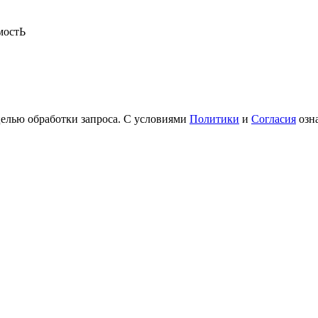
мостЬ
целью обработки запроса. С условиями
Политики
и
Согласия
озн