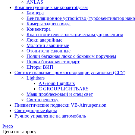
ANLAS
Комплектующие к микроавтобусам
Бампера
Вентиляционное устройство (турбовентилятор на
Камеры заднего вида
Конвектора
Кран отопителя с электрическим управлением
Люки аварийные
Молотки аварийные
Отопители салонные
Полки багажная люкс с боковым поручнем
Полки багажная стандарт
Шторы ВИП
Светосигнальные громкоговорящие установки (СГУ)
Lightbars
A Group Lightbars
C GROUP LIGHTBARS
Маяк проблесковый и спец свет
Свет в решетку
Пневматические подвески VB-Airsuspension
Светодиодные фары
Ручное управление на автомобиль
Iveco
Цена по запросу