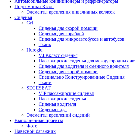
Автомобильные кондиционеры и рефрижераторы
Подъёмники Ricon
Элементы крепления инвалидных колясок
Сиденья
Grl
Cиденья для скорой помощи
Сиденья для кораблей
Сиденья для микроавтобусов и автобусов
Ткань
Huroglu
V.I.P.класс сиденья
Пассажирские сиденья для междугородных ав
Сиденья для водителя и сменного водителя
Сиденья для скорой помощи
Специально Конструированные Сидения
Ткани
SEGESEAT
VIP пассажирские сиденья
Пассажирские сиденья
Сиденья водителя
Сиденья гида
Элементы креплений сидений
Выполненные проекты
Фото
Навесной багажник