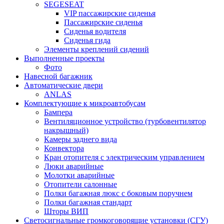
SEGESEAT
VIP пассажирские сиденья
Пассажирские сиденья
Сиденья водителя
Сиденья гида
Элементы креплений сидений
Выполненные проекты
Фото
Навесной багажник
Автоматические двери
ANLAS
Комплектующие к микроавтобусам
Бампера
Вентиляционное устройство (турбовентилятор
накрышный)
Камеры заднего вида
Конвектора
Кран отопителя с электрическим управлением
Люки аварийные
Молотки аварийные
Отопители салонные
Полки багажная люкс с боковым поручнем
Полки багажная стандарт
Шторы ВИП
Светосигнальные громкоговорящие установки (СГУ)