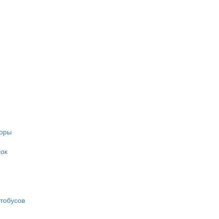
торы
ок
тобусов