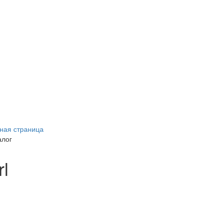
ная страница
алог
rl