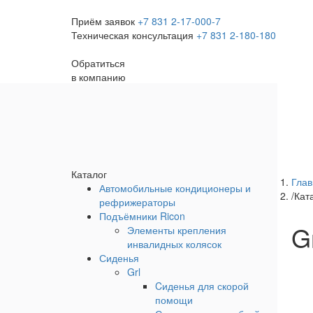
Приём заявок
+7 831 2-17-000-7
Техническая консультация
+7 831 2-180-180
Обратиться
в компанию
КАТАЛОГ
Главная
О компании
Новости
Переоборудование
Контакты
Каталог
Глав
Автомобильные кондиционеры и
/
Кат
рефрижераторы
Подъёмники Ricon
G
Элементы крепления
инвалидных колясок
Сиденья
Grl
Cиденья для скорой
помощи