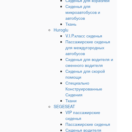
Сиденья для кораблей
Сиденья для
микроавтобусов и
автобусов
Ткань
Huroglu
V.I.P.класс сиденья
Пассажирские сиденья
для междугородных
автобусов
Сиденья для водителя и
сменного водителя
Сиденья для скорой
помощи
Специально
Конструированные
Сидения
Ткани
SEGESEAT
VIP пассажирские
сиденья
Пассажирские сиденья
Сиденья водителя