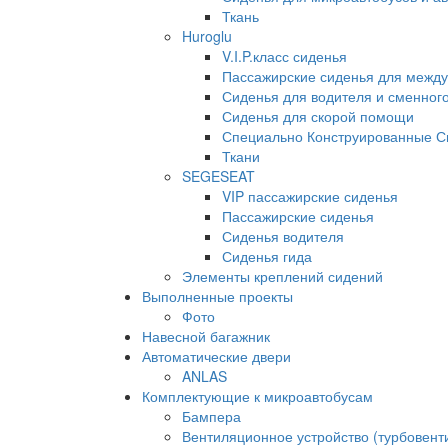
Ткань
Huroglu
V.I.P.класс сиденья
Пассажирские сиденья для между
Сиденья для водителя и сменног
Сиденья для скорой помощи
Специально Конструированные С
Ткани
SEGESEAT
VIP пассажирские сиденья
Пассажирские сиденья
Сиденья водителя
Сиденья гида
Элементы креплений сидений
Выполненные проекты
Фото
Навесной багажник
Автоматические двери
ANLAS
Комплектующие к микроавтобусам
Бампера
Вентиляционное устройство (турбовен