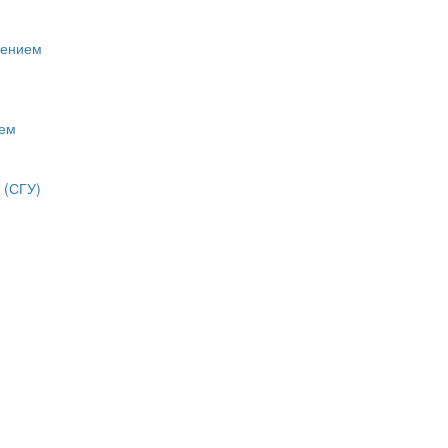
лением
нем
 (СГУ)