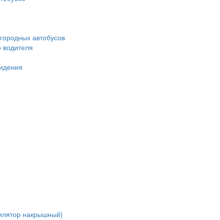
городных автобусов
о водителя
идения
тилятор накрышный)