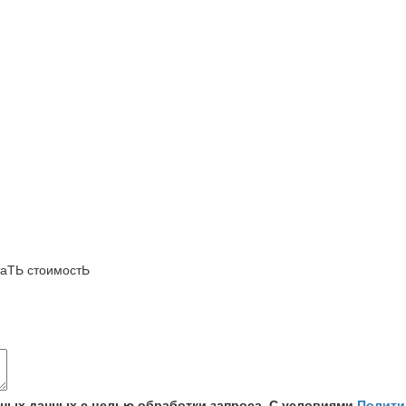
аТЬ стоимостЬ
ьных данных с целью обработки запроса. С условиями
Полити